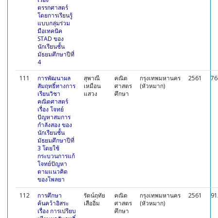
ตรรกศาสตร์
โดยการเรียนรู้
แบบกลุ่มร่วม
มือเทคนิค
STAD ของ
นักเรียนชั้น
มัธยมศึกษาปีที่
4
111
การพัฒนาผล
สุพาณี
คณิต
กรุงเทพมหานคร
2561
76
สัมฤทธิ์ทางการ
เหมือน
ศาสตร
(หัวหมาก)
เรียนวิชา
แสวง
ศึกษา
คณิตศาสตร์
เรื่อง โจทย์
ปัญหาสมการ
กำลังสอง ของ
นักเรียนชั้น
มัธยมศึกษาปีที่
3 โดยใช้
กระบวนการแก้
โจทย์ปัญหา
ตามแนวคิด
ของโพลยา
112
การศึกษา
รัตน์ฤทัย
คณิต
กรุงเทพมหานคร
2561
91
ค้นคว้าอิสระ
เสืออิ่ม
ศาสตร
(หัวหมาก)
เรื่อง การเปรียบ
ศึกษา