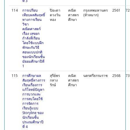
ที่ 3
114
การเปรียบ
ปิยะดา
คณิต
กรุงเทพมหานคร
2561
72
เทียบผลสัมฤทธิ์
ดวงวัน
ศาสตร
(หัวหมาก)
ทางการเรียน
ทอง
ศึกษา
วิชา
คณิตศาสตร์
เรื่อง เลขยก
กำลังที่เรียน
โดยใช้แบบฝึก
ทักษะกับวิธี
สอนแบบปกติ
ของนักเรียนชั้น
มัธยมศึกษาปีที่
1
115
การศึกษาผล
สุรีย์พร
คณิต
นครศรีธรรมราช
2568
73
สัมฤทธิ์ทางการ
กลาง
ศาสตร
เรียนเรื่องการ
รักษ์
ศึกษา
แก้โจทย์ปัญหา
การบวกและ
การลบโดยใช้
การจัดการ
เรียนรู้แบบ
Storyline ของ
นักเรียนชั้น
ประถมศึกษาปี
ที่ 4