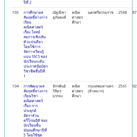
ปีที่ 2
103
การศึกษาผล
ณัฐณิชา
คณิต
นครศรีธรรมราช
2568
87
สัมฤทธิ์ทางการ
อุภัยพงศ์
ศาสตร
เรียน
ศึกษา
คณิตศาสตร์
เรื่อง โจทย์
สมการเชิงเส้น
ตัวแปรเดียว
โดยใช้การ
จัดการเรียนรู้
แบบ SSCS ของ
นักเรียนระดับ
ประกาศนียบัตร
วิชาชีพชั้นปีที่
1
104
การพัฒนาผล
จักรพันธ์
คณิต
กรุงเทพมหานคร
2561
92
สัมฤทธิ์ทางการ
วิจิตร
ศาสตร
(หัวหมาก)
เรียนวิชา
บรรจง
ศึกษา
คณิตศาสตร์
เรื่อง การ
ประยุกต์
อัตราส่วน
ตรีโกณมิติ ของ
นักเรียนชั้น
มัธยมศึกษาปีที่
5 โดยใช้ชุด