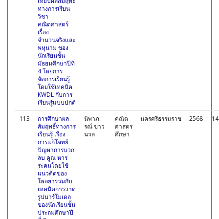
เทียบผลสัมฤทธิ์
ทางการเรียน
วิชา
คณิตศาสตร์
เรื่อง
จำนวนจริงและ
พหุนาม ของ
นักเรียนชั้น
มัธยมศึกษาปีที่
4 โดยการ
จัดการเรียนรู้
โดยใช้เทคนิค
KWDL กับการ
เรียนรู้แบบปกติ
113
การศึกษาผล
นิพาภ
คณิต
นครศรีธรรมราช
2568
14
สัมฤทธิ์ทางการ
รณ์ ขาว
ศาสตร
เรียนรู้ เรื่อง
นวล
ศึกษา
การแก้โจทย์
ปัญหาการบวก
ลบ คูณ หาร
ระคนโดยใช้
แนวคิดของ
โพลยาร่วมกับ
เทคนิคการวาด
รูปบาร์โมเดล
ของนักเรียนชั้น
ประถมศึกษาปี