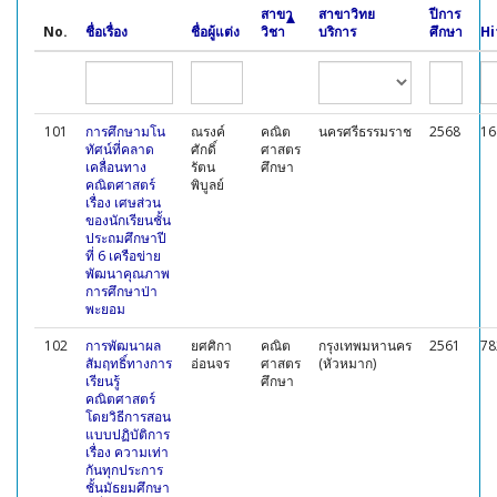
สาขา
สาขาวิทย
ปีการ
No.
ชื่อเรื่อง
ชื่อผู้แต่ง
วิชา
บริการ
ศึกษา
Hi
101
การศึกษามโน
ณรงค์
คณิต
นครศรีธรรมราช
2568
16
ทัศน์ที่คลาด
ศักดิ์
ศาสตร
เคลื่อนทาง
รัตน
ศึกษา
คณิตศาสตร์
พิบูลย์
เรื่อง เศษส่วน
ของนักเรียนชั้น
ประถมศึกษาปี
ที่ 6 เครือข่าย
พัฒนาคุณภาพ
การศึกษาป่า
พะยอม
102
การพัฒนาผล
ยศศิกา
คณิต
กรุงเทพมหานคร
2561
78
สัมฤทธิ์ทางการ
อ่อนจร
ศาสตร
(หัวหมาก)
เรียนรู้
ศึกษา
คณิตศาสตร์
โดยวิธีการสอน
แบบปฏิบัติการ
เรื่อง ความเท่า
กันทุกประการ
ชั้นมัธยมศึกษา