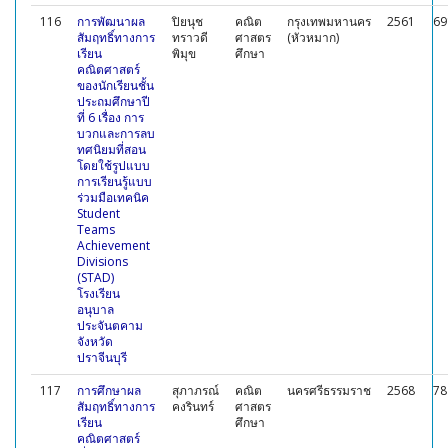
116
การพัฒนาผล
ปิยนุช
คณิต
กรุงเทพมหานคร
2561
69
สัมฤทธิ์ทางการ
ทราวดี
ศาสตร
(หัวหมาก)
เรียน
พิมุข
ศึกษา
คณิตศาสตร์
ของนักเรียนชั้น
ประถมศึกษาปี
ที่ 6 เรื่อง การ
บวกและการลบ
ทศนิยมที่สอน
โดยใช้รูปแบบ
การเรียนรู้แบบ
ร่วมมือเทคนิค
Student
Teams
Achievement
Divisions
(STAD)
โรงเรียน
อนุบาล
ประจันตคาม
จังหวัด
ปราจีนบุรี
117
การศึกษาผล
สุภาภรณ์
คณิต
นครศรีธรรมราช
2568
78
สัมฤทธิ์ทางการ
คงรินทร์
ศาสตร
เรียน
ศึกษา
คณิตศาสตร์