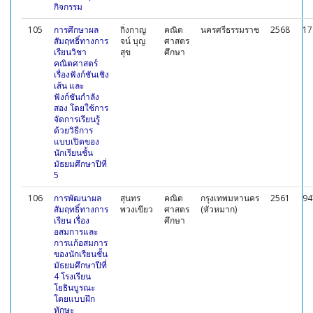
กิจกรรม
105
การศึกษาผล
กิ่งกาญ
คณิต
นครศรีธรรมราช
2568
17
สัมฤทธิ์ทางการ
จน์ บุญ
ศาสตร
เรียนวิชา
สุข
ศึกษา
คณิตศาสตร์
เรื่องฟังก์ชันเชิง
เส้น และ
ฟังก์ชันกำลัง
สอง โดยใช้การ
จัดการเรียนรู้
ด้วยวิธีการ
แบบเปิดของ
นักเรียนชั้น
มัธยมศึกษาปีที่
5
106
การพัฒนาผล
สุนทร
คณิต
กรุงเทพมหานคร
2561
94
สัมฤทธิ์ทางการ
พวงเขียว
ศาสตร
(หัวหมาก)
เรียน เรื่อง
ศึกษา
อสมการและ
การแก้อสมการ
ของนักเรียนชั้น
มัธยมศึกษาปีที่
4 โรงเรียน
โยธินบูรณะ
โดยแบบฝึก
ทักษะ