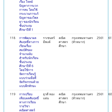
เรื่อง โจทย์
ปัญหาการบวก
การลบ โดยใช้
กระบวนการแก้
ปัญหาของโพล
ยา ของนักเรียน
ชั้นประถม
ศึกษาปีที่ 1
118
การพัฒนาผล
ราเชนทร์
คณิต
กรุงเทพมหานคร
2561
61
สัมฤทธิ์ทางการ
มีพงค์
ศาสตร
(หัวหมาก)
เรียนเรื่อง
ศึกษา
สมบัติของ
จำนวนนับ
สำหรับนักเรียน
ชั้นประถม
ศึกษาปีที่ 6
โดยใช้การ
จัดการเรียนรู้
แบบร่วมมือที่
จัดกิจกรรมด้วย
แบบฝึกทักษะ
119
การเปรียบ
ยุวดี ทอง
คณิต
กรุงเทพมหานคร
2561
60
เทียบผลสัมฤทธิ์
แผ่น
ศาสตร
(หัวหมาก)
ทางการเรียน
ศึกษา
รายวิชา
คณิตศาสตร์