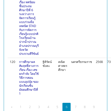
เรื่อง ทศนิยม
ชั้นประถม
ศึกษาปีที่ 6
ระหว่างการ
จัดการเรียนรู้
แบบร่วมมือ
เทคนิค STAD
กับการจัดการ
เรียนรู้แบบปกติ
โรงเรียนบ้าน
ปากนํ้าปราณ
อำเภอปราณบุรี
จังหวัด
ประจวบคีรีขันธ์
120
การศึกษาผล
ฐิติรัตน์
คณิต
นครศรีธรรมราช
2568
73
สัมฤทธิ์ทางการ
ฆังคะ
ศาสตร
เรียน เรื่อง เลข
ศึกษา
ยกกำลัง โดยใช้
วิธีการสอน
แบบอุปนัย ของ
นักเรียนชั้น
มัธยมศึกษาปีที่
1
«
1
2
3
4
5
6
7
8
9