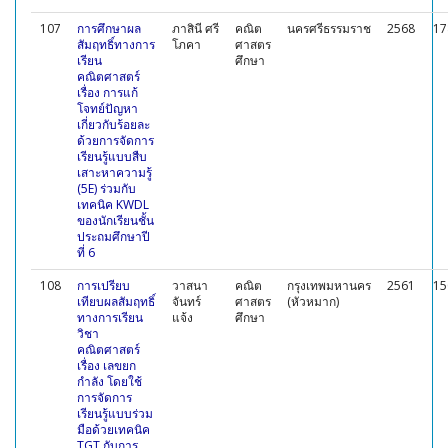
107
การศึกษาผล
ภาสินี ศรี
คณิต
นครศรีธรรมราช
2568
17
สัมฤทธิ์ทางการ
โภคา
ศาสตร
เรียน
ศึกษา
คณิตศาสตร์
เรื่อง การแก้
โจทย์ปัญหา
เกี่ยวกับร้อยละ
ด้วยการจัดการ
เรียนรู้แบบสืบ
เสาะหาความรู้
(5E) ร่วมกับ
เทคนิค KWDL
ของนักเรียนชั้น
ประถมศึกษาปี
ที่ 6
108
การเปรียบ
วาสนา
คณิต
กรุงเทพมหานคร
2561
15
เทียบผลสัมฤทธิ์
จันทร์
ศาสตร
(หัวหมาก)
ทางการเรียน
แจ้ง
ศึกษา
วิชา
คณิตศาสตร์
เรื่อง เลขยก
กำลัง โดยใช้
การจัดการ
เรียนรู้แบบร่วม
มือด้วยเทคนิค
TGT กับการ