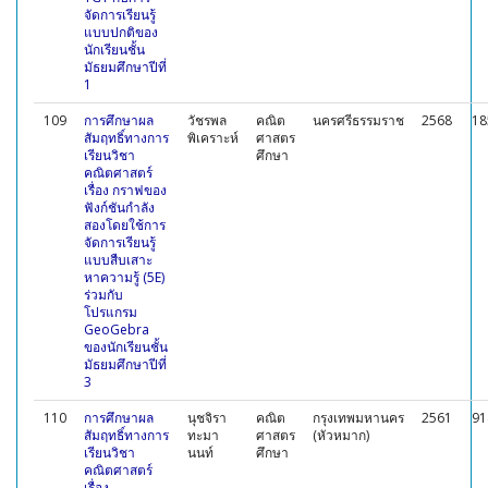
จัดการเรียนรู้
แบบปกติของ
นักเรียนชั้น
มัธยมศึกษาปีที่
1
109
การศึกษาผล
วัชรพล
คณิต
นครศรีธรรมราช
2568
18
สัมฤทธิ์ทางการ
พิเคราะห์
ศาสตร
เรียนวิชา
ศึกษา
คณิตศาสตร์
เรื่อง กราฟของ
ฟังก์ชันกำลัง
สองโดยใช้การ
จัดการเรียนรู้
แบบสืบเสาะ
หาความรู้ (5E)
ร่วมกับ
โปรแกรม
GeoGebra
ของนักเรียนชั้น
มัธยมศึกษาปีที่
3
110
การศึกษาผล
นุชจิรา
คณิต
กรุงเทพมหานคร
2561
91
สัมฤทธิ์ทางการ
ทะมา
ศาสตร
(หัวหมาก)
เรียนวิชา
นนท์
ศึกษา
คณิตศาสตร์
เรื่อง